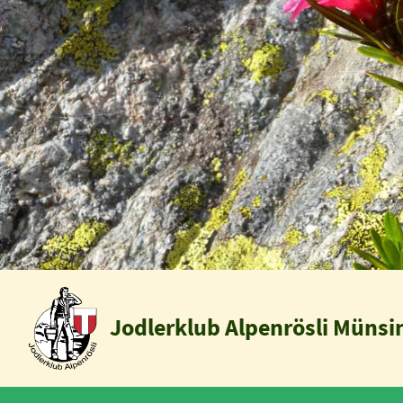
Jodlerklub Alpenrösli Münsi