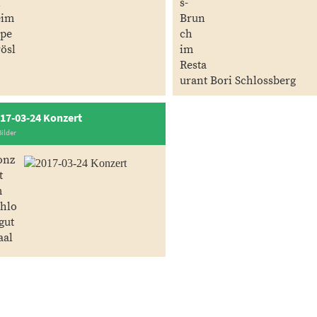
n
s-
eim
Brun
lpe
ch
ösl
im
Resta
urant Bori Schlossberg
17-03-24 Konzert
Bilder
onz
t
m
hlo
gut
aal