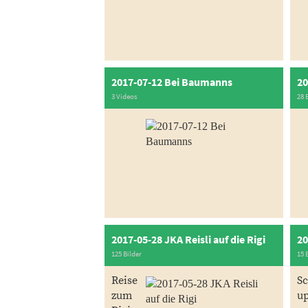
2017-07-12 Bei Baumanns
3 Videos
28 
2017-05-28 JKA Reisli auf die Rigi
20
125 Bilder
15 
Reise
S
zum
u