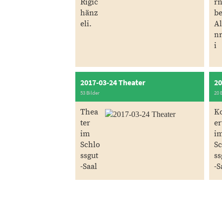
Rigic
r
hänz
b
eli.
A
nr
i
2017-03-24 Theater
20
53 Bilder
20 
Thea
K
ter
er
im
i
Schlo
Sc
ssgut
ss
-Saal
-S