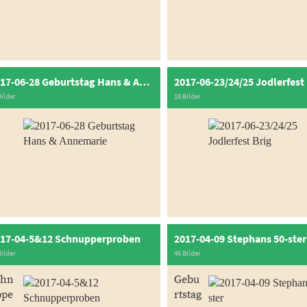
2017-06-28 Geburtstag Hans & Annemarie
2017-06-23/24/25 Jodlerfest
Bilder
18 Bilder
17-04-5&12 Schnupperproben
2017-04-09 Stephans 50-ster
Bilder
46 Bilder
chn
Gebu
ppe
rtstag