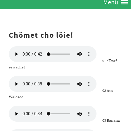
Menü
Chömet cho löie!
01 s'Dorf
erwachet
02 Am
Waldsee
03 Banana