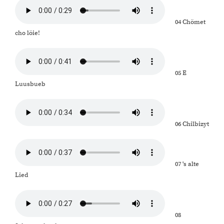
04 Chömet
cho löie!
05 E
Luusbueb
06 Chilbizyt
07 's alte
Lied
08