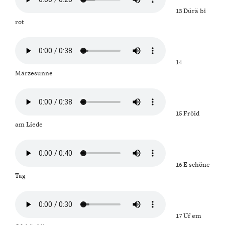
13 Dürä bi
rot
14
Märzesunne
15 Fröid
am Liede
16 E schöne
Tag
17 Uf em