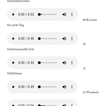
Schwyzerbuebe
09 Es Lied
für jede Tag
10
Schteimanndli-Jutz
11
Chilbitanz
12 Wuntsch