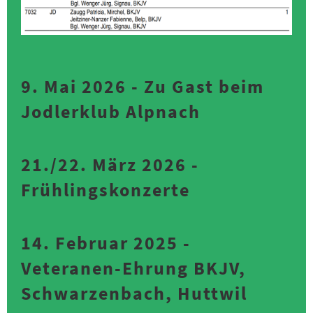
9. Mai 2026 - Zu Gast beim
Jodlerklub Alpnach
21./22. März 2026 -
Frühlingskonzerte
14. Februar 2025 -
Veteranen-Ehrung BKJV,
Schwarzenbach, Huttwil